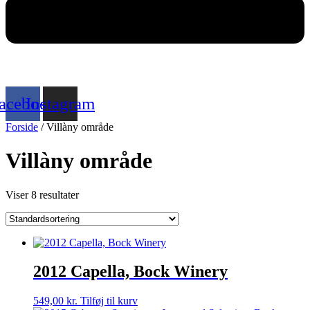
acebook
Instagram
Forside
/ Villàny område
Villàny område
Viser 8 resultater
2012 Capella, Bock Winery
549,00
kr.
Tilføj til kurv