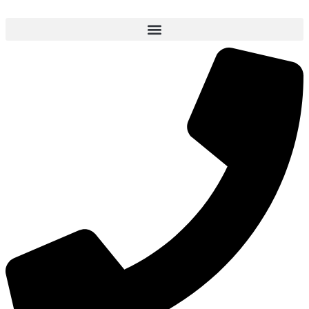
Videre
til
indhold