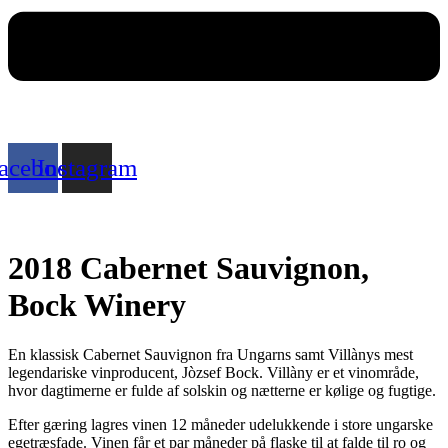
acebook
Instagram
2018 Cabernet Sauvignon,
Bock Winery
En klassisk Cabernet Sauvignon fra Ungarns samt Villànys mest
legendariske vinproducent, Jòzsef Bock. Villàny er et vinområde,
hvor dagtimerne er fulde af solskin og nætterne er kølige og fugtige.
Efter gæring lagres vinen 12 måneder udelukkende i store ungarske
egetræsfade. Vinen får et par måneder på flaske til at falde til ro og