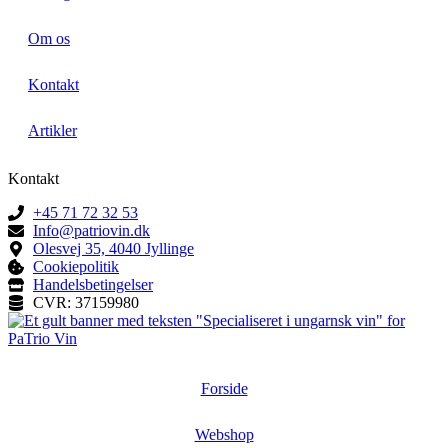
Om os
Kontakt
Artikler
Kontakt
+45 71 72 32 53
Info@patriovin.dk
Olesvej 35, 4040 Jyllinge
Cookiepolitik
Handelsbetingelser
CVR: 37159980
Forside
Webshop