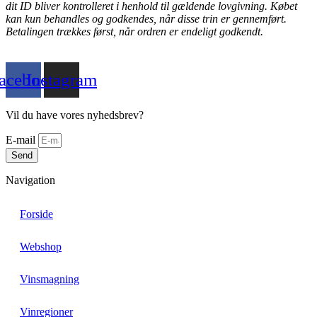
dit ID bliver kontrolleret i henhold til gældende lovgivning. Købet
kan kun behandles og godkendes, når disse trin er gennemført.
Betalingen trækkes først, når ordren er endeligt godkendt.
acebook
Instagram
Vil du have vores nyhedsbrev?
E-mail
Send
Navigation
Forside
Webshop
Vinsmagning
Vinregioner