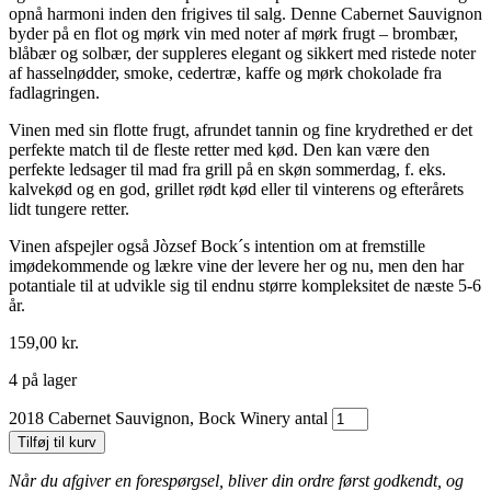
opnå harmoni inden den frigives til salg. Denne Cabernet Sauvignon
byder på en flot og mørk vin med noter af mørk frugt – brombær,
blåbær og solbær, der suppleres elegant og sikkert med ristede noter
af hasselnødder, smoke, cedertræ, kaffe og mørk chokolade fra
fadlagringen.
Vinen med sin flotte frugt, afrundet tannin og fine krydrethed er det
perfekte match til de fleste retter med kød. Den kan være den
perfekte ledsager til mad fra grill på en skøn sommerdag, f. eks.
kalvekød og en god, grillet rødt kød eller til vinterens og efterårets
lidt tungere retter.
Vinen afspejler også Jòzsef Bock´s intention om at fremstille
imødekommende og lækre vine der levere her og nu, men den har
potantiale til at udvikle sig til endnu større kompleksitet de næste 5-6
år.
159,00
kr.
4 på lager
2018 Cabernet Sauvignon, Bock Winery antal
Tilføj til kurv
Når du afgiver en forespørgsel, bliver din ordre først godkendt, og