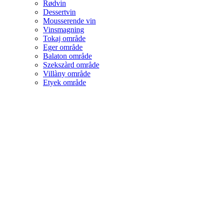
Rødvin
Dessertvin
Mousserende vin
Vinsmagning
Tokaj område
Eger område
Balaton område
Szekszàrd område
Villàny område
Etyek område