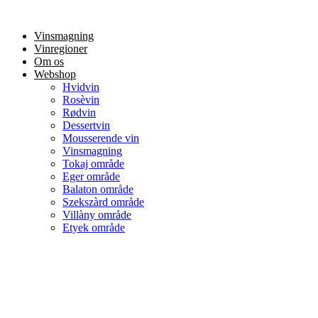
Videre
til
Vinsmagning
indhold
Vinregioner
Om os
Webshop
Hvidvin
Rosèvin
Rødvin
Dessertvin
Mousserende vin
Vinsmagning
Tokaj område
Eger område
Balaton område
Szekszàrd område
Villàny område
Etyek område