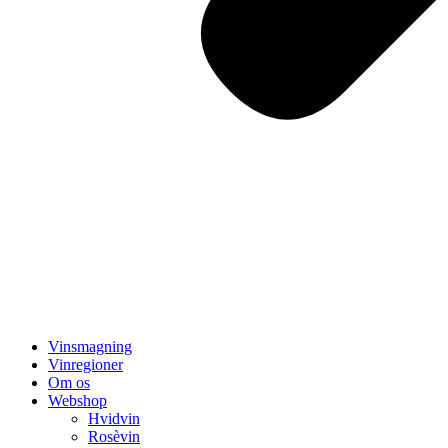
Vinsmagning
Vinregioner
Om os
Webshop
Hvidvin
Rosèvin