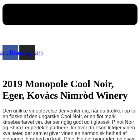
acebook
Instagram
2019 Monopole Cool Noir,
Eger, Kovàcs Nimròd Winery
Den unikke vinoplevelse der venter dig, når du trækker op for
en flaske af den ungarske Cool Noir, er en flot mørk
kirsebærfarvet vin, der ser rigtig godt ud i glasset. Pinot Noir
og Shiraz er perfekte partnere, for hver druesort tilføjer vinen
kvaliteter, der samlet giver vinen en harmonisk helhed af
elegance, blødhed og kraft. Pinot Noir er rygranden og giver