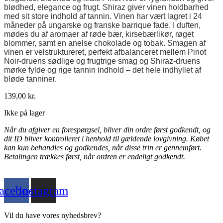
blødhed, elegance og frugt. Shiraz giver vinen holdbarhed
med sit store indhold af tannin. Vinen har vært lagret i 24
måneder på ungarske og franske barrique fade. I duften,
mødes du af aromaer af røde bær, kirsebærlikør, røget
blommer, samt en anelse chokolade og tobak. Smagen af
vinen er velstruktureret, perfekt afbalanceret mellem Pinot
Noir-druens sødlige og frugtrige smag og Shiraz-druens
mørke fylde og rige tannin indhold – det hele indhyllet af
bløde tanniner.
139,00
kr.
Ikke på lager
Når du afgiver en forespørgsel, bliver din ordre først godkendt, og
dit ID bliver kontrolleret i henhold til gældende lovgivning. Købet
kan kun behandles og godkendes, når disse trin er gennemført.
Betalingen trækkes først, når ordren er endeligt godkendt.
acebook
Instagram
Vil du have vores nyhedsbrev?